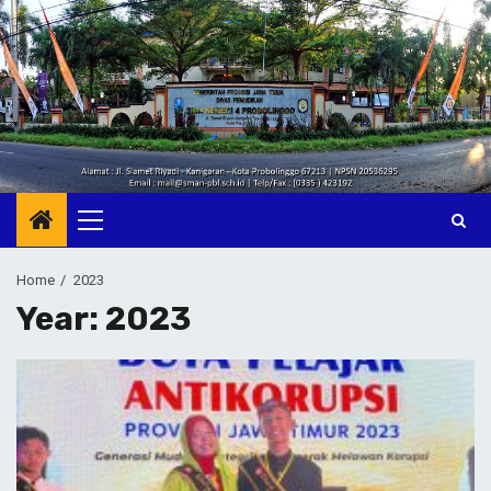
Skip
to
content
Primary
Menu
Home
2023
Year:
2023