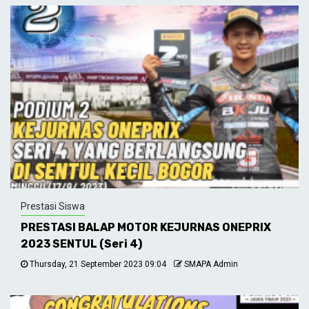
Prestasi Siswa
PRESTASI BALAP MOTOR KEJURNAS ONEPRIX
2023 SENTUL (Seri 4)
Thursday, 21 September 2023 09:04
SMAPA Admin