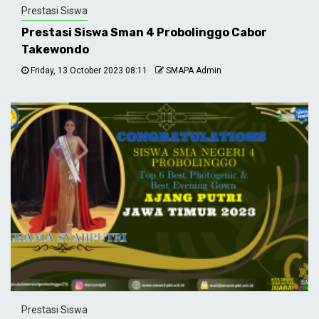
Prestasi Siswa
Prestasi Siswa Sman 4 Probolinggo Cabor
Takewondo
Friday, 13 October 2023 08:11
SMAPA Admin
Prestasi Siswa