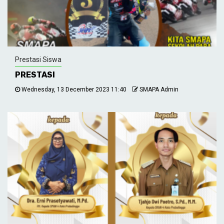
Prestasi Siswa
PRESTASI
Wednesday, 13 December 2023 11:40
SMAPA Admin