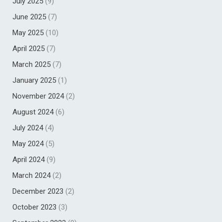
July 2025
(9)
June 2025
(7)
May 2025
(10)
April 2025
(7)
March 2025
(7)
January 2025
(1)
November 2024
(2)
August 2024
(6)
July 2024
(4)
May 2024
(5)
April 2024
(9)
March 2024
(2)
December 2023
(2)
October 2023
(3)