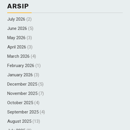
ARSIP
July 2026
(2)
June 2026
(5)
May 2026
(3)
April 2026
(3)
March 2026
(4)
February 2026
(1)
January 2026
(3)
December 2025
(5)
November 2025
(7)
October 2025
(4)
September 2025
(4)
August 2025
(13)