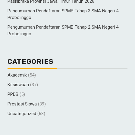
Paskibraka Provinsi Jawa Timur Tahun 2026
Pengumuman Pendaftaran SPMB Tahap 3 SMA Negeri 4
Probolinggo
Pengumuman Pendaftaran SPMB Tahap 2 SMA Negeri 4
Probolinggo
CATEGORIES
Akademik
(54)
Kesiswaan
(37)
PPDB
(5)
Prestasi Siswa
(39)
Uncategorized
(68)