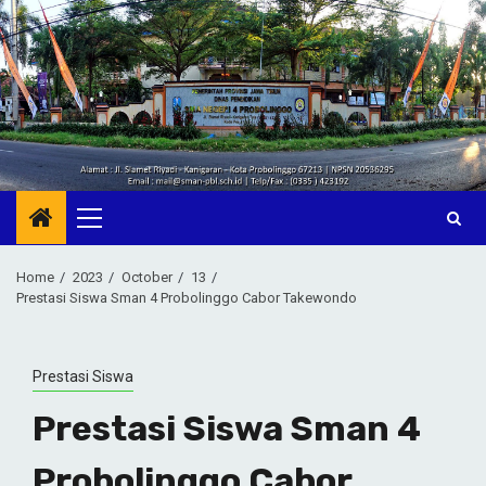
Skip
to
content
Primary
Menu
Home
2023
October
13
Prestasi Siswa Sman 4 Probolinggo Cabor Takewondo
Prestasi Siswa
Prestasi Siswa Sman 4
Probolinggo Cabor