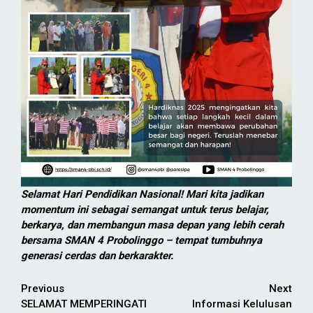
Selamat Hari Pendidikan Nasional! Mari kita jadikan
momentum ini sebagai semangat untuk terus belajar,
berkarya, dan membangun masa depan yang lebih cerah
bersama SMAN 4 Probolinggo – tempat tumbuhnya
generasi cerdas dan berkarakter.
Continue
Previous
Next
SELAMAT MEMPERINGATI
Informasi Kelulusan