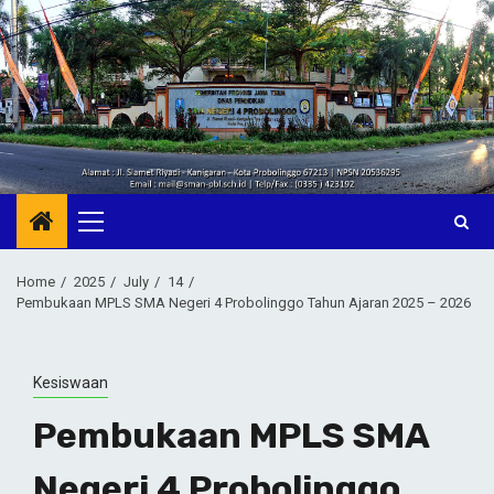
Skip
to
content
Primary
Menu
Home
2025
July
14
Pembukaan MPLS SMA Negeri 4 Probolinggo Tahun Ajaran 2025 – 2026
Kesiswaan
Pembukaan MPLS SMA
Negeri 4 Probolinggo