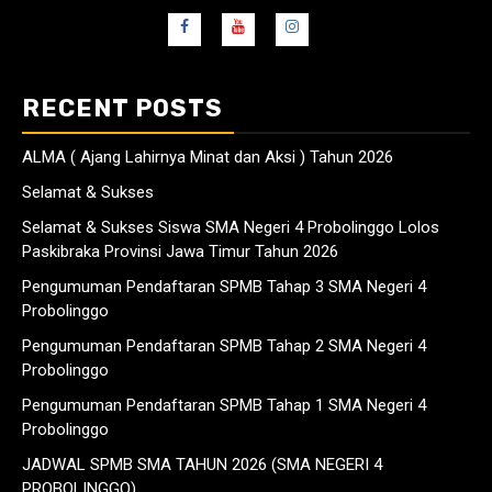
RECENT POSTS
ALMA ( Ajang Lahirnya Minat dan Aksi ) Tahun 2026
Selamat & Sukses
Selamat & Sukses Siswa SMA Negeri 4 Probolinggo Lolos
Paskibraka Provinsi Jawa Timur Tahun 2026
Pengumuman Pendaftaran SPMB Tahap 3 SMA Negeri 4
Probolinggo
Pengumuman Pendaftaran SPMB Tahap 2 SMA Negeri 4
Probolinggo
Pengumuman Pendaftaran SPMB Tahap 1 SMA Negeri 4
Probolinggo
JADWAL SPMB SMA TAHUN 2026 (SMA NEGERI 4
PROBOLINGGO)