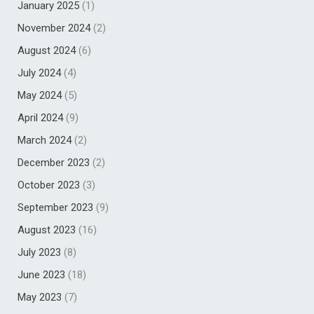
January 2025
(1)
November 2024
(2)
August 2024
(6)
July 2024
(4)
May 2024
(5)
April 2024
(9)
March 2024
(2)
December 2023
(2)
October 2023
(3)
September 2023
(9)
August 2023
(16)
July 2023
(8)
June 2023
(18)
May 2023
(7)