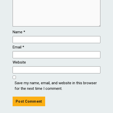
Name
*
Email
*
Website
Save my name, email, and website in this browser
for the next time I comment.