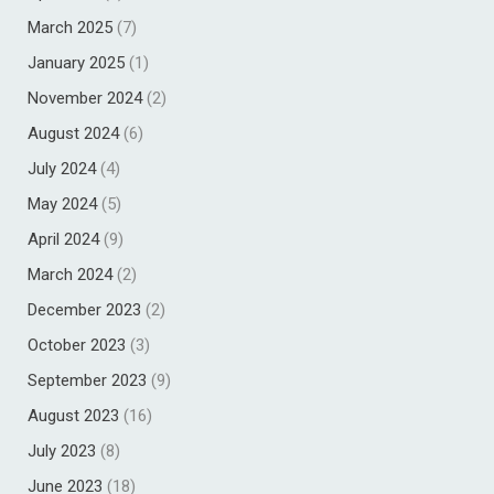
March 2025
(7)
January 2025
(1)
November 2024
(2)
August 2024
(6)
July 2024
(4)
May 2024
(5)
April 2024
(9)
March 2024
(2)
December 2023
(2)
October 2023
(3)
September 2023
(9)
August 2023
(16)
July 2023
(8)
June 2023
(18)