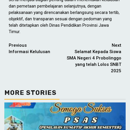
dan pemetaan pembelajaran selanjutnya, dengan
pelaksanaan yang direncanakan berlangsung secara tertib,
objektif, dan transparan sesuai dengan pedoman yang
telah ditetapkan oleh Dinas Pendidikan Provinsi Jawa
Timur.
Continue
Previous
Next
Informasi Kelulusan
Selamat Kepada Siswa
Reading
SMA Negeri 4 Probolinggo
yang telah Lolos SNBT
2025
MORE STORIES