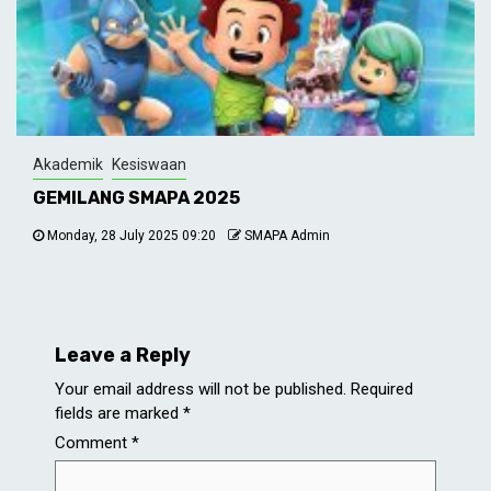
Akademik
Kesiswaan
GEMILANG SMAPA 2025
Monday, 28 July 2025 09:20
SMAPA Admin
Leave a Reply
Your email address will not be published.
Required
fields are marked
*
Comment
*