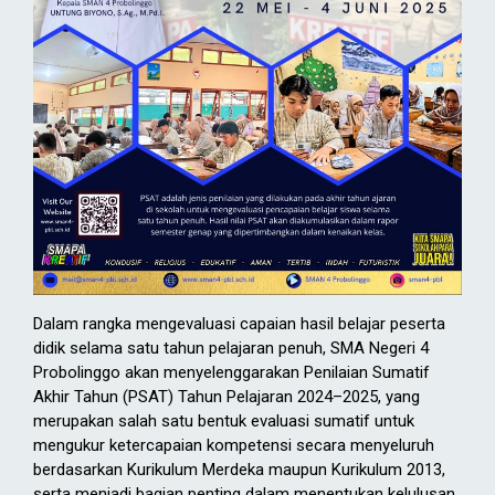
Dalam rangka mengevaluasi capaian hasil belajar peserta
didik selama satu tahun pelajaran penuh, SMA Negeri 4
Probolinggo akan menyelenggarakan Penilaian Sumatif
Akhir Tahun (PSAT) Tahun Pelajaran 2024–2025, yang
merupakan salah satu bentuk evaluasi sumatif untuk
mengukur ketercapaian kompetensi secara menyeluruh
berdasarkan Kurikulum Merdeka maupun Kurikulum 2013,
serta menjadi bagian penting dalam menentukan kelulusan