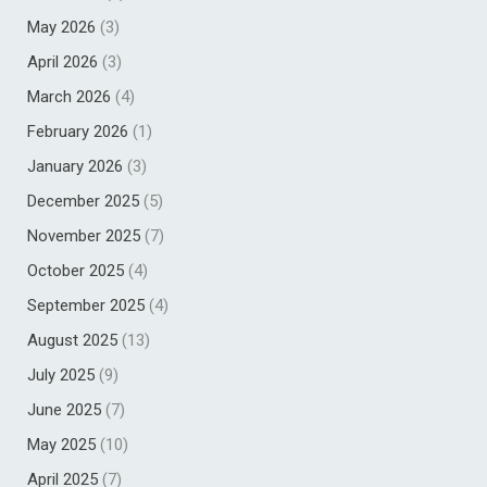
May 2026
(3)
April 2026
(3)
March 2026
(4)
February 2026
(1)
January 2026
(3)
December 2025
(5)
November 2025
(7)
October 2025
(4)
September 2025
(4)
August 2025
(13)
July 2025
(9)
June 2025
(7)
May 2025
(10)
April 2025
(7)