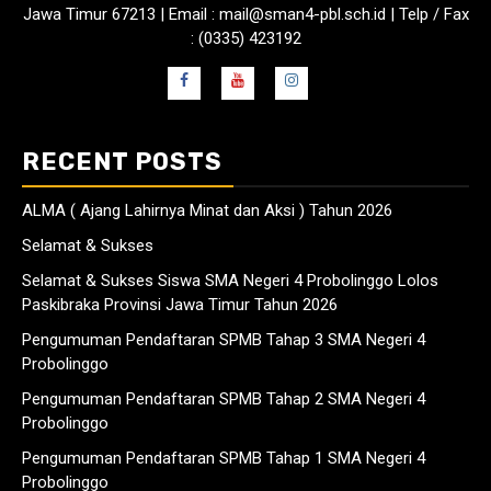
Jawa Timur 67213 | Email : mail@sman4-pbl.sch.id | Telp / Fax
: (0335) 423192
RECENT POSTS
ALMA ( Ajang Lahirnya Minat dan Aksi ) Tahun 2026
Selamat & Sukses
Selamat & Sukses Siswa SMA Negeri 4 Probolinggo Lolos
Paskibraka Provinsi Jawa Timur Tahun 2026
Pengumuman Pendaftaran SPMB Tahap 3 SMA Negeri 4
Probolinggo
Pengumuman Pendaftaran SPMB Tahap 2 SMA Negeri 4
Probolinggo
Pengumuman Pendaftaran SPMB Tahap 1 SMA Negeri 4
Probolinggo