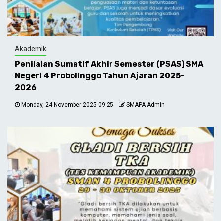
Akademik
Penilaian Sumatif Akhir Semester (PSAS) SMA
Negeri 4 Probolinggo Tahun Ajaran 2025–
2026
Monday, 24 November 2025 09:25
SMAPA Admin