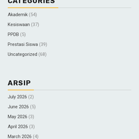
CATEGORIES
Akademik
(54)
Kesiswaan
(37)
PPDB
(5)
Prestasi Siswa
(39)
Uncategorized
(68)
ARSIP
July 2026
(2)
June 2026
(5)
May 2026
(3)
April 2026
(3)
March 2026
(4)