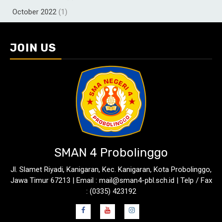
October 2022
(1)
JOIN US
SMAN 4 Probolinggo
Jl. Slamet Riyadi, Kanigaran, Kec. Kanigaran, Kota Probolinggo,
Jawa Timur 67213 | Email : mail@sman4-pbl.sch.id | Telp / Fax
: (0335) 423192