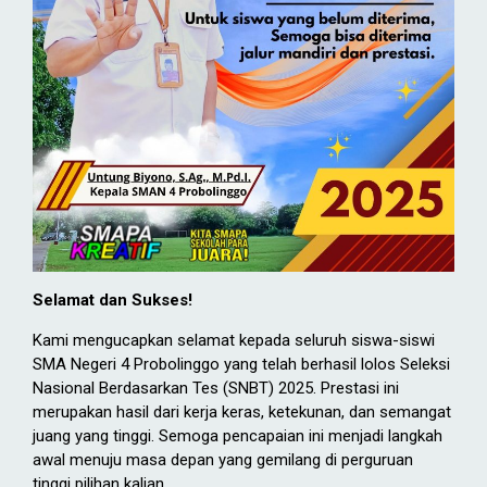
Selamat dan Sukses!
Kami mengucapkan selamat kepada seluruh siswa-siswi
SMA Negeri 4 Probolinggo yang telah berhasil lolos Seleksi
Nasional Berdasarkan Tes (SNBT) 2025. Prestasi ini
merupakan hasil dari kerja keras, ketekunan, dan semangat
juang yang tinggi. Semoga pencapaian ini menjadi langkah
awal menuju masa depan yang gemilang di perguruan
tinggi pilihan kalian.