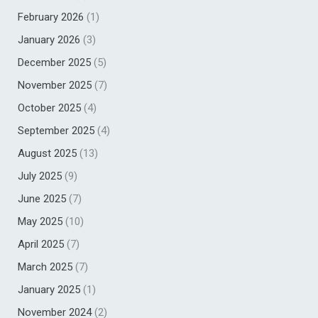
February 2026
(1)
January 2026
(3)
December 2025
(5)
November 2025
(7)
October 2025
(4)
September 2025
(4)
August 2025
(13)
July 2025
(9)
June 2025
(7)
May 2025
(10)
April 2025
(7)
March 2025
(7)
January 2025
(1)
November 2024
(2)