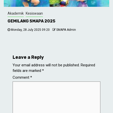
Akademik
Kesiswaan
GEMILANG SMAPA 2025
Monday, 28 July 2025 09:20
SMAPA Admin
Leave a Reply
Your email address will not be published.
Required
fields are marked
*
Comment
*