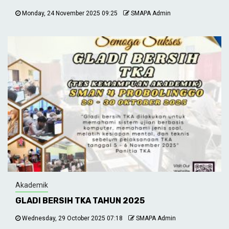
Monday, 24 November 2025 09:25
SMAPA Admin
Akademik
GLADI BERSIH TKA TAHUN 2025
Wednesday, 29 October 2025 07:18
SMAPA Admin