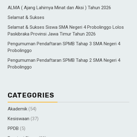
ALMA ( Ajang Lahirnya Minat dan Aksi ) Tahun 2026
Selamat & Sukses
Selamat & Sukses Siswa SMA Negeri 4 Probolinggo Lolos
Paskibraka Provinsi Jawa Timur Tahun 2026
Pengumuman Pendaftaran SPMB Tahap 3 SMA Negeri 4
Probolinggo
Pengumuman Pendaftaran SPMB Tahap 2 SMA Negeri 4
Probolinggo
CATEGORIES
Akademik
(54)
Kesiswaan
(37)
PPDB
(5)