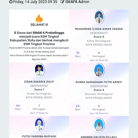
Friday, 14 July 2023 09:35
SMAPA Admin