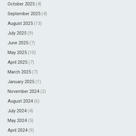
October 2025
(4)
September 2025
(4)
August 2025
(13)
July 2025
(9)
June 2025
(7)
May 2025
(10)
April 2025
(7)
March 2025
(7)
January 2025
(1)
November 2024
(2)
August 2024
(6)
July 2024
(4)
May 2024
(5)
April 2024
(9)