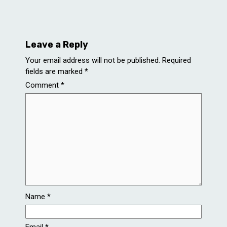
Leave a Reply
Your email address will not be published.
Required
fields are marked
*
Comment
*
Name
*