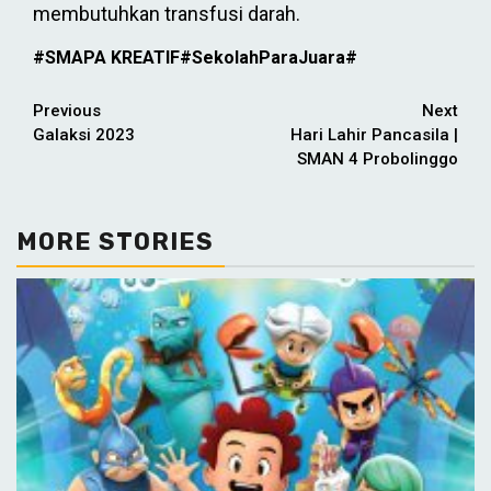
membutuhkan transfusi darah.
#SMAPA KREATIF#SekolahParaJuara#
Continue
Previous
Next
Galaksi 2023
Hari Lahir Pancasila |
Reading
SMAN 4 Probolinggo
MORE STORIES