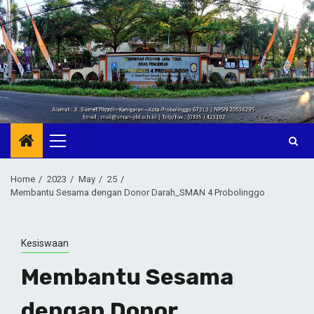
Skip
to
content
Primary
Menu
Home
2023
May
25
Membantu Sesama dengan Donor Darah_SMAN 4 Probolinggo
Kesiswaan
Membantu Sesama
dengan Donor