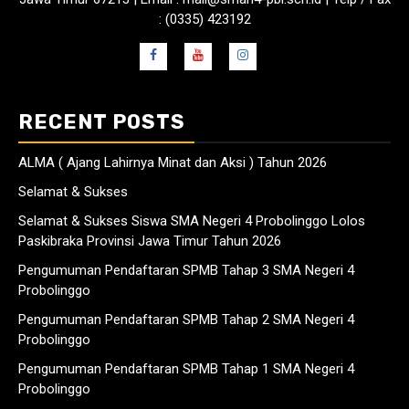
: (0335) 423192
RECENT POSTS
ALMA ( Ajang Lahirnya Minat dan Aksi ) Tahun 2026
Selamat & Sukses
Selamat & Sukses Siswa SMA Negeri 4 Probolinggo Lolos
Paskibraka Provinsi Jawa Timur Tahun 2026
Pengumuman Pendaftaran SPMB Tahap 3 SMA Negeri 4
Probolinggo
Pengumuman Pendaftaran SPMB Tahap 2 SMA Negeri 4
Probolinggo
Pengumuman Pendaftaran SPMB Tahap 1 SMA Negeri 4
Probolinggo