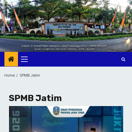
Skip
to
content
Primary
Menu
Home
SPMB Jatim
SPMB Jatim