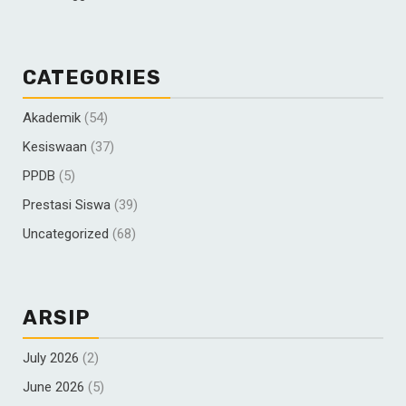
CATEGORIES
Akademik
(54)
Kesiswaan
(37)
PPDB
(5)
Prestasi Siswa
(39)
Uncategorized
(68)
ARSIP
July 2026
(2)
June 2026
(5)