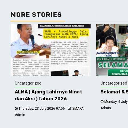
MORE STORIES
Uncategorized
Uncategorized
ALMA ( Ajang Lahirnya Minat
Selamat & 
dan Aksi ) Tahun 2026
Monday, 6 July
Admin
Thursday, 23 July 2026 07:56
SMAPA
Admin