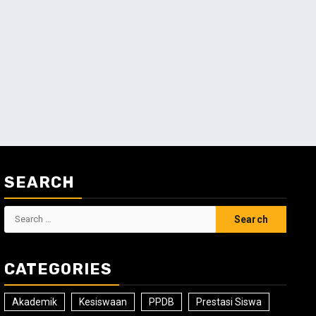
SEARCH
Search
for:
CATEGORIES
Akademik
Kesiswaan
PPDB
Prestasi Siswa