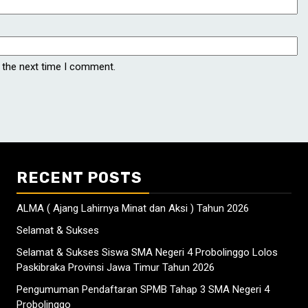
 the next time I comment.
RECENT POSTS
ALMA ( Ajang Lahirnya Minat dan Aksi ) Tahun 2026
Selamat & Sukses
Selamat & Sukses Siswa SMA Negeri 4 Probolinggo Lolos
Paskibraka Provinsi Jawa Timur Tahun 2026
Pengumuman Pendaftaran SPMB Tahap 3 SMA Negeri 4
Probolinggo