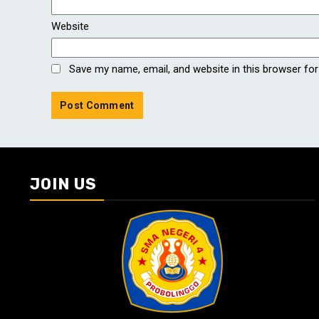
Website
Save my name, email, and website in this browser for
JOIN US