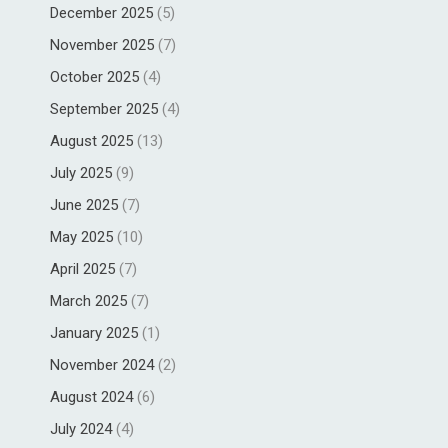
December 2025
(5)
November 2025
(7)
October 2025
(4)
September 2025
(4)
August 2025
(13)
July 2025
(9)
June 2025
(7)
May 2025
(10)
April 2025
(7)
March 2025
(7)
January 2025
(1)
November 2024
(2)
August 2024
(6)
July 2024
(4)