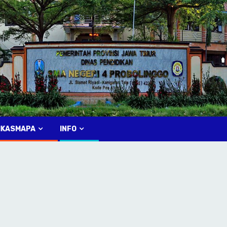
IKASMAPA
INFO