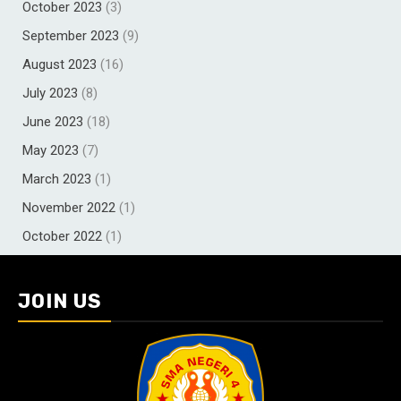
October 2023
(3)
September 2023
(9)
August 2023
(16)
July 2023
(8)
June 2023
(18)
May 2023
(7)
March 2023
(1)
November 2022
(1)
October 2022
(1)
JOIN US