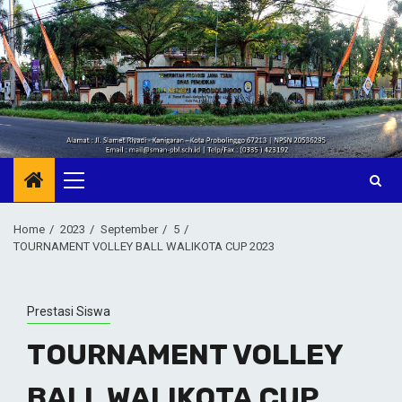
Skip
to
content
Primary
Menu
Home
2023
September
5
TOURNAMENT VOLLEY BALL WALIKOTA CUP 2023
Prestasi Siswa
TOURNAMENT VOLLEY
BALL WALIKOTA CUP