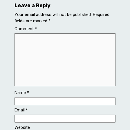
Leave a Reply
Your email address will not be published.
Required
fields are marked
*
Comment
*
Name
*
Email
*
Website