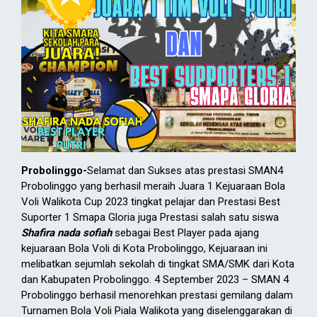
Probolinggo-
Selamat dan Sukses atas prestasi SMAN4
Probolinggo yang berhasil meraih Juara 1 Kejuaraan Bola
Voli Walikota Cup 2023 tingkat pelajar dan Prestasi Best
Suporter 1 Smapa Gloria juga Prestasi salah satu siswa
Shafira nada sofiah
sebagai Best Player pada ajang
kejuaraan Bola Voli di Kota Probolinggo, Kejuaraan ini
melibatkan sejumlah sekolah di tingkat SMA/SMK dari Kota
dan Kabupaten Probolinggo. 4 September 2023 – SMAN 4
Probolinggo berhasil menorehkan prestasi gemilang dalam
Turnamen Bola Voli Piala Walikota yang diselenggarakan di