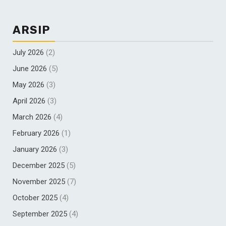
ARSIP
July 2026
(2)
June 2026
(5)
May 2026
(3)
April 2026
(3)
March 2026
(4)
February 2026
(1)
January 2026
(3)
December 2025
(5)
November 2025
(7)
October 2025
(4)
September 2025
(4)