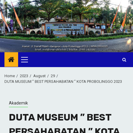
Skip
to
content
Primary
Menu
Home
2023
August
29
DUTA MUSEUM ” BEST PERSAHABATAN ” KOTA PROBOLINGGO 2023
Akademik
DUTA MUSEUM ” BEST
PERSAHABATAN ” KOTA