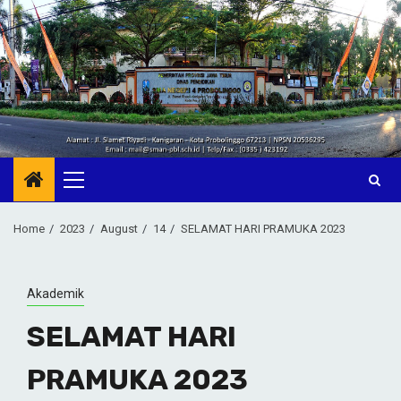
Skip
to
content
Primary
Menu
Home
2023
August
14
SELAMAT HARI PRAMUKA 2023
Akademik
SELAMAT HARI
PRAMUKA 2023