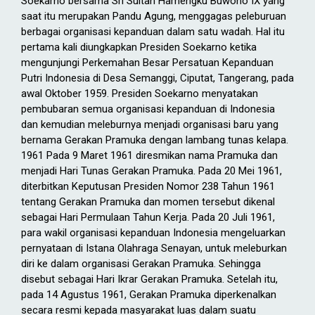
Soekarno bersama Sri Sultan Hamengku Buwono IX yang
saat itu merupakan Pandu Agung, menggagas peleburuan
berbagai organisasi kepanduan dalam satu wadah. Hal itu
pertama kali diungkapkan Presiden Soekarno ketika
mengunjungi Perkemahan Besar Persatuan Kepanduan
Putri Indonesia di Desa Semanggi, Ciputat, Tangerang, pada
awal Oktober 1959. Presiden Soekarno menyatakan
pembubaran semua organisasi kepanduan di Indonesia
dan kemudian meleburnya menjadi organisasi baru yang
bernama Gerakan Pramuka dengan lambang tunas kelapa.
1961 Pada 9 Maret 1961 diresmikan nama Pramuka dan
menjadi Hari Tunas Gerakan Pramuka. Pada 20 Mei 1961,
diterbitkan Keputusan Presiden Nomor 238 Tahun 1961
tentang Gerakan Pramuka dan momen tersebut dikenal
sebagai Hari Permulaan Tahun Kerja. Pada 20 Juli 1961,
para wakil organisasi kepanduan Indonesia mengeluarkan
pernyataan di Istana Olahraga Senayan, untuk meleburkan
diri ke dalam organisasi Gerakan Pramuka. Sehingga
disebut sebagai Hari Ikrar Gerakan Pramuka. Setelah itu,
pada 14 Agustus 1961, Gerakan Pramuka diperkenalkan
secara resmi kepada masyarakat luas dalam suatu