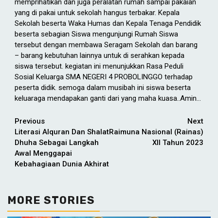
memprihatikan dan juga peralatan rumah sampai pakaian
yang di pakai untuk sekolah hangus terbakar. Kepala
Sekolah beserta Waka Humas dan Kepala Tenaga Pendidik
beserta sebagian Siswa mengunjungi Rumah Siswa
tersebut dengan membawa Seragam Sekolah dan barang
– barang kebutuhan lainnya untuk di serahkan kepada
siswa tersebut. kegiatan ini menunjukkan Rasa Peduli
Sosial Keluarga SMA NEGERI 4 PROBOLINGGO terhadap
peserta didik. semoga dalam musibah ini siswa beserta
keluaraga mendapakan ganti dari yang maha kuasa..Amin…
Continue
Previous
Next
Literasi Alquran Dan Shalat
Raimuna Nasional (Rainas)
Reading
Dhuha Sebagai Langkah
XII Tahun 2023
Awal Menggapai
Kebahagiaan Dunia Akhirat
MORE STORIES