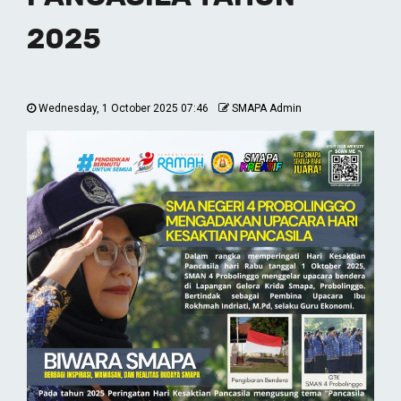
2025
Wednesday, 1 October 2025 07:46
SMAPA Admin