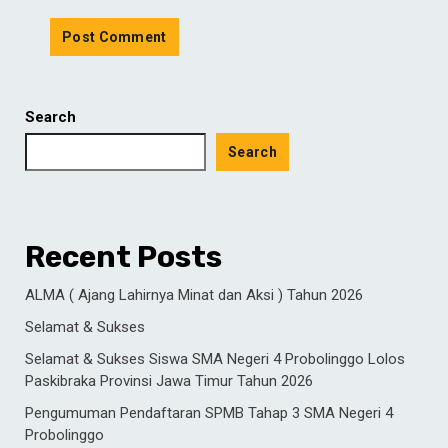
Search
Search
Recent Posts
ALMA ( Ajang Lahirnya Minat dan Aksi ) Tahun 2026
Selamat & Sukses
Selamat & Sukses Siswa SMA Negeri 4 Probolinggo Lolos
Paskibraka Provinsi Jawa Timur Tahun 2026
Pengumuman Pendaftaran SPMB Tahap 3 SMA Negeri 4
Probolinggo