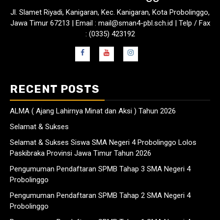
Jl. Slamet Riyadi, Kanigaran, Kec. Kanigaran, Kota Probolinggo,
Jawa Timur 67213 | Email : mail@sman4-pbl.sch.id | Telp / Fax
: (0335) 423192
RECENT POSTS
ALMA ( Ajang Lahirnya Minat dan Aksi ) Tahun 2026
Selamat & Sukses
Selamat & Sukses Siswa SMA Negeri 4 Probolinggo Lolos
Paskibraka Provinsi Jawa Timur Tahun 2026
Pengumuman Pendaftaran SPMB Tahap 3 SMA Negeri 4
Probolinggo
Pengumuman Pendaftaran SPMB Tahap 2 SMA Negeri 4
Probolinggo