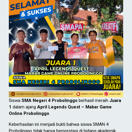
Siswa
SMA Negeri 4 Probolinggo
berhasil meraih
Juara
1
dalam ajang
April Legends Quest – Mabar Game
Online Probolinggo
.
Keberhasilan ini menjadi bukti bahwa siswa SMAN 4
Probolinggo tidak hanya berprestasi di bidang akademik