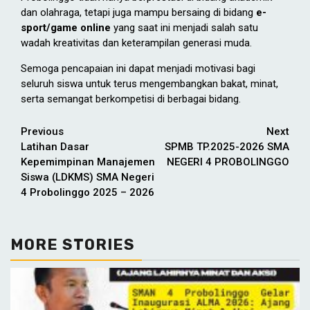
dan olahraga, tetapi juga mampu bersaing di bidang
e-
sport/game online
yang saat ini menjadi salah satu
wadah kreativitas dan keterampilan generasi muda.
Semoga pencapaian ini dapat menjadi motivasi bagi
seluruh siswa untuk terus mengembangkan bakat, minat,
serta semangat berkompetisi di berbagai bidang.
Continue
Previous
Next
Latihan Dasar
SPMB TP.2025-2026 SMA
Reading
Kepemimpinan Manajemen
NEGERI 4 PROBOLINGGO
Siswa (LDKMS) SMA Negeri
4 Probolinggo 2025 – 2026
MORE STORIES