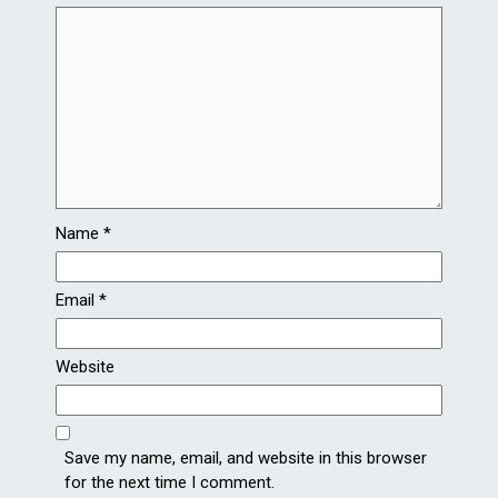
Name
*
Email
*
Website
Save my name, email, and website in this browser
for the next time I comment.