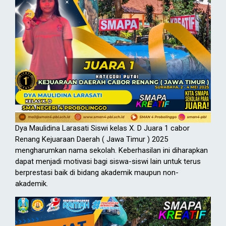
Dya Maulidina Larasati Siswi kelas X. D Juara 1 cabor
Renang Kejuaraan Daerah ( Jawa Timur ) 2025
mengharumkan nama sekolah. Keberhasilan ini diharapkan
dapat menjadi motivasi bagi siswa-siswi lain untuk terus
berprestasi baik di bidang akademik maupun non-
akademik.