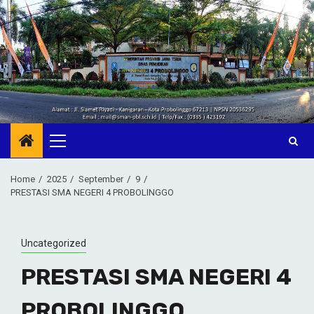
Skip
to
content
Primary
Menu
Home
2025
September
9
PRESTASI SMA NEGERI 4 PROBOLINGGO
Uncategorized
PRESTASI SMA NEGERI 4
PROBOLINGGO