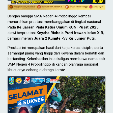
Dengan bangga SMA Negeri 4 Probolinggo kembali
menorehkan prestasi membanggakan di tingkat nasional.
Pada
Kejuaraan Piala Ketua Umum KONI Pusat 2025
,
siswi berprestasi
Keysha Rishela Putri Irawan
, kelas
X.B
,
berhasil meraih
Juara 2 Kumite -53 Kg Junior Putri
.
Prestasi ini merupakan hasil dari kerja keras, disiplin, serta
semangat juang yang tinggi dari Keysha dalam berlatih dan
bertanding. Keberhasilan ini sekaligus membawa nama baik
SMA Negeri 4 Probolinggo di kancah olahraga nasional,
khususnya cabang olahraga karate.