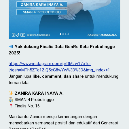
Yuk dukung Finalis Duta GenRe Kota Probolinggo
2025!
https://www.instagram.com/p/DMzw17cTu-
l/igsh=MTh5ZTg1ZjQ5eG8wYw%3D%3D&img_index=1
Jangan lupa
like, comment, dan share
untuk mendukung
teman kita:
ZANIRA KARA INAYA A.
SMAN 4 Probolinggo
Finalis No. 16
Mari bantu Zanira menuju kemenangan dengan
menyebarkan semangat positif dan edukatif dari Generasi