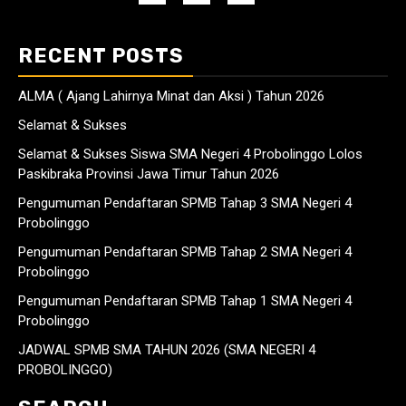
RECENT POSTS
ALMA ( Ajang Lahirnya Minat dan Aksi ) Tahun 2026
Selamat & Sukses
Selamat & Sukses Siswa SMA Negeri 4 Probolinggo Lolos
Paskibraka Provinsi Jawa Timur Tahun 2026
Pengumuman Pendaftaran SPMB Tahap 3 SMA Negeri 4
Probolinggo
Pengumuman Pendaftaran SPMB Tahap 2 SMA Negeri 4
Probolinggo
Pengumuman Pendaftaran SPMB Tahap 1 SMA Negeri 4
Probolinggo
JADWAL SPMB SMA TAHUN 2026 (SMA NEGERI 4
PROBOLINGGO)