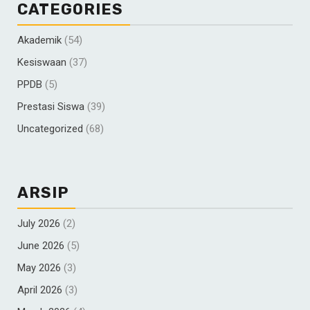
CATEGORIES
Akademik
(54)
Kesiswaan
(37)
PPDB
(5)
Prestasi Siswa
(39)
Uncategorized
(68)
ARSIP
July 2026
(2)
June 2026
(5)
May 2026
(3)
April 2026
(3)