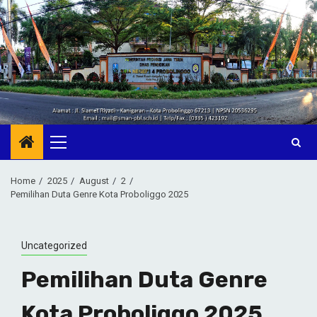
Skip
to
content
Primary
Menu
Home
2025
August
2
Pemilihan Duta Genre Kota Proboliggo 2025
Uncategorized
Pemilihan Duta Genre
Kota Proboliggo 2025