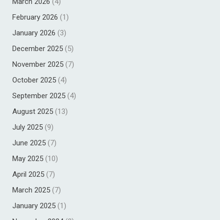
March 2026
(4)
February 2026
(1)
January 2026
(3)
December 2025
(5)
November 2025
(7)
October 2025
(4)
September 2025
(4)
August 2025
(13)
July 2025
(9)
June 2025
(7)
May 2025
(10)
April 2025
(7)
March 2025
(7)
January 2025
(1)