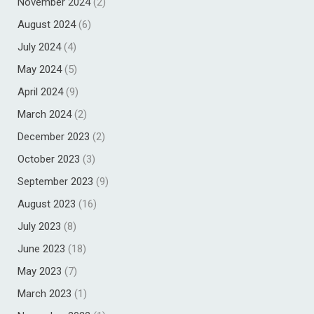
November 2024
(2)
August 2024
(6)
July 2024
(4)
May 2024
(5)
April 2024
(9)
March 2024
(2)
December 2023
(2)
October 2023
(3)
September 2023
(9)
August 2023
(16)
July 2023
(8)
June 2023
(18)
May 2023
(7)
March 2023
(1)