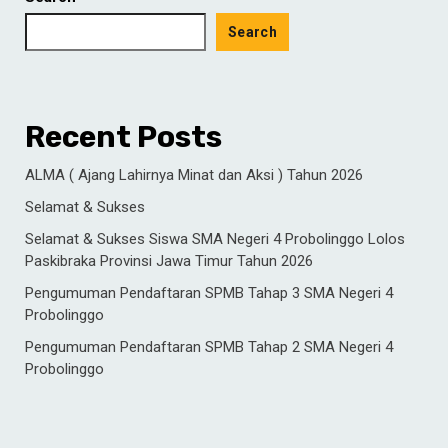
Search
Recent Posts
ALMA ( Ajang Lahirnya Minat dan Aksi ) Tahun 2026
Selamat & Sukses
Selamat & Sukses Siswa SMA Negeri 4 Probolinggo Lolos
Paskibraka Provinsi Jawa Timur Tahun 2026
Pengumuman Pendaftaran SPMB Tahap 3 SMA Negeri 4
Probolinggo
Pengumuman Pendaftaran SPMB Tahap 2 SMA Negeri 4
Probolinggo