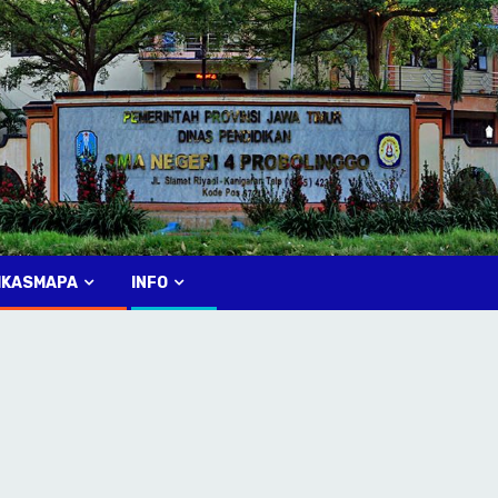
IKASMAPA
INFO