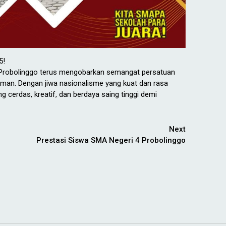
5!
4 Probolinggo terus mengobarkan semangat persatuan
man. Dengan jiwa nasionalisme yang kuat dan rasa
ng cerdas, kreatif, dan berdaya saing tinggi demi
Next
Prestasi Siswa SMA Negeri 4 Probolinggo