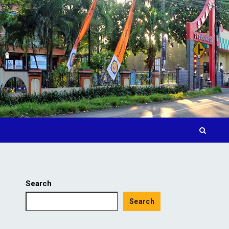
Search
Search