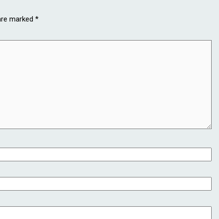
 are marked
*