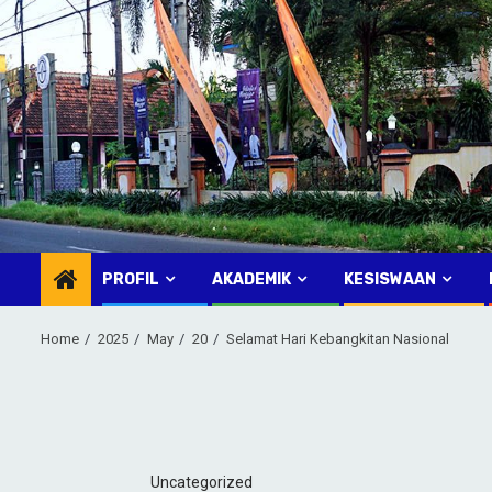
Skip
to
content
PROFIL
AKADEMIK
KESISWAAN
Home
2025
May
20
Selamat Hari Kebangkitan Nasional
Uncategorized