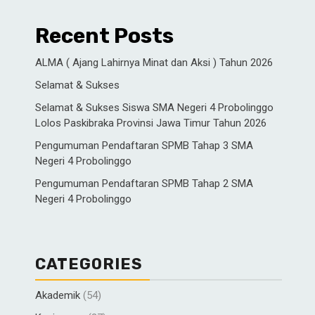
Recent Posts
ALMA ( Ajang Lahirnya Minat dan Aksi ) Tahun 2026
Selamat & Sukses
Selamat & Sukses Siswa SMA Negeri 4 Probolinggo
Lolos Paskibraka Provinsi Jawa Timur Tahun 2026
Pengumuman Pendaftaran SPMB Tahap 3 SMA
Negeri 4 Probolinggo
Pengumuman Pendaftaran SPMB Tahap 2 SMA
Negeri 4 Probolinggo
CATEGORIES
Akademik
(54)