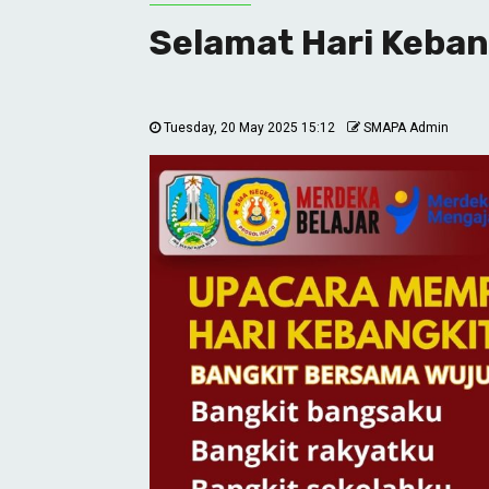
Selamat Hari Keban
Tuesday, 20 May 2025 15:12
SMAPA Admin