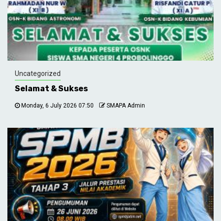
Uncategorized
Selamat & Sukses
Monday, 6 July 2026 07:50
SMAPA Admin