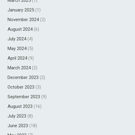
March 2025
(7)
January 2025
(1)
November 2024
(2)
August 2024
(6)
July 2024
(4)
May 2024
(5)
April 2024
(9)
March 2024
(2)
December 2023
(2)
October 2023
(3)
September 2023
(9)
August 2023
(16)
July 2023
(8)
June 2023
(18)