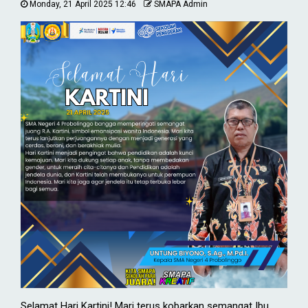
Monday, 21 April 2025 12:46
SMAPA Admin
Selamat Hari Kartini! Mari terus kobarkan semangat Ibu