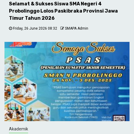
Selamat & Sukses Siswa SMA Negeri 4
Probolinggo Lolos Paskibraka Provinsi Jawa
Timur Tahun 2026
Friday, 26 June 2026 08:32
SMAPA Admin
Akademik