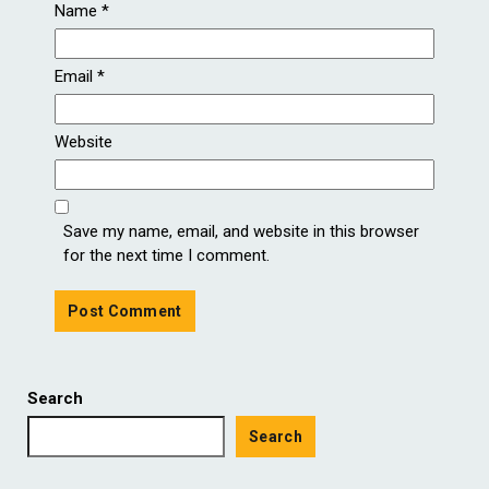
Name
*
Email
*
Website
Save my name, email, and website in this browser
for the next time I comment.
Search
Search