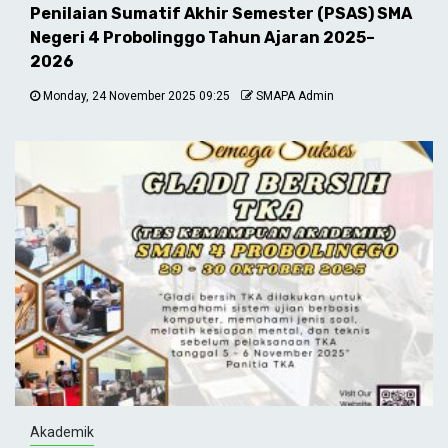
Penilaian Sumatif Akhir Semester (PSAS) SMA
Negeri 4 Probolinggo Tahun Ajaran 2025–
2026
Monday, 24 November 2025 09:25
SMAPA Admin
Akademik