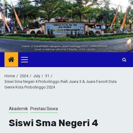
Skip
to
content
Primary
Menu
Home
2024
July
31
Siswi Sma Negeri 4 Probolinggo Raih Juara 3 & Juara Favorit Duta
Genre Kota Probolinggo 2024
Akademik
Prestasi Siswa
Siswi Sma Negeri 4