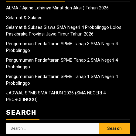
ALMA ( Ajang Lahirnya Minat dan Aksi ) Tahun 2026
Selamat & Sukses
Selamat & Sukses Siswa SMA Negeri 4 Probolinggo Lolos
Paskibraka Provinsi Jawa Timur Tahun 2026
Pengumuman Pendaftaran SPMB Tahap 3 SMA Negeri 4
Probolinggo
Pengumuman Pendaftaran SPMB Tahap 2 SMA Negeri 4
Probolinggo
Pengumuman Pendaftaran SPMB Tahap 1 SMA Negeri 4
Probolinggo
JADWAL SPMB SMA TAHUN 2026 (SMA NEGERI 4
PROBOLINGGO)
SEARCH
Search
for: