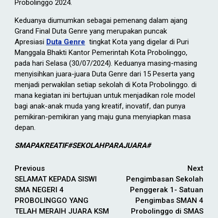
Probolinggo 2024.
Keduanya diumumkan sebagai pemenang dalam ajang
Grand Final Duta Genre yang merupakan puncak
Apresiasi
Duta Genre
tingkat Kota yang digelar di Puri
Manggala Bhakti Kantor Pemerintah Kota Probolinggo,
pada hari Selasa (30/07/2024). Keduanya masing-masing
menyisihkan juara-juara Duta Genre dari 15 Peserta yang
menjadi perwakilan setiap sekolah di Kota Probolinggo. di
mana kegiatan ini bertujuan untuk menjadikan role model
bagi anak-anak muda yang kreatif, inovatif, dan punya
pemikiran-pemikiran yang maju guna menyiapkan masa
depan.
SMAPAKREATIF#SEKOLAHPARAJUARA#
Continue
Previous
Next
SELAMAT KEPADA SISWI
Pengimbasan Sekolah
Reading
SMA NEGERI 4
Penggerak 1- Satuan
PROBOLINGGO YANG
Pengimbas SMAN 4
TELAH MERAIH JUARA KSM
Probolinggo di SMAS