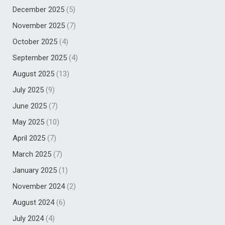
December 2025
(5)
November 2025
(7)
October 2025
(4)
September 2025
(4)
August 2025
(13)
July 2025
(9)
June 2025
(7)
May 2025
(10)
April 2025
(7)
March 2025
(7)
January 2025
(1)
November 2024
(2)
August 2024
(6)
July 2024
(4)