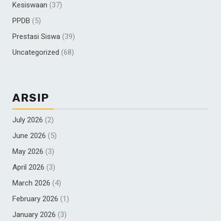
Kesiswaan
(37)
PPDB
(5)
Prestasi Siswa
(39)
Uncategorized
(68)
ARSIP
July 2026
(2)
June 2026
(5)
May 2026
(3)
April 2026
(3)
March 2026
(4)
February 2026
(1)
January 2026
(3)