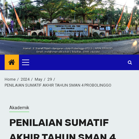
Skip
to
content
Primary
Menu
Home
2024
May
29
PENILAIAN SUMATIF AKHIR TAHUN SMAN 4 PROBOLINGGO
Akademik
PENILAIAN SUMATIF
AKHIR TAHUN SMAN 4