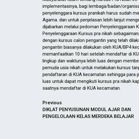
implementasinya, bagi lembaga/badan/organis
penyelenggara kursus pranikah harus sudah me
Agama. dan untuk penjelasan lebih lanjut meng
dijabarkan melalui pedoman Penyelenggaraan Ku
Penyelenggaraan Kursus pra nikah sebagaimana
dengan kursus calon pengantin yang telah dilak
pengantin biasanya dilakukan oleh KUA/BP4 ke
memanfaatkan 10 hari setelah mendaftar di K
lingkup dan waktunya lebih luas dengan member
pemuda usia nikah untuk melakukan kursus tanp
pendaftaran di KUA kecamatan sehingga para
luas untuk dapat mengikuti kursus pra nikah 
saatnya mendaftar di KUA kecamatan.
Continue
Previous
DIKLAT PENYUSUNAN MODUL AJAR DAN
Reading
PENGELOLAAN KELAS MERDEKA BELAJAR