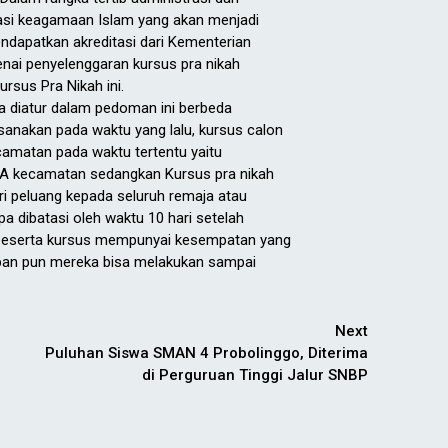
asi keagamaan Islam yang akan menjadi
ndapatkan akreditasi dari Kementerian
enai penyelenggaran kursus pra nikah
rsus Pra Nikah ini.
 diatur dalam pedoman ini berbeda
sanakan pada waktu yang lalu, kursus calon
camatan pada waktu tertentu yaitu
UA kecamatan sedangkan Kursus pra nikah
i peluang kepada seluruh remaja atau
a dibatasi oleh waktu 10 hari setelah
 peserta kursus mempunyai kesempatan yang
kapan pun mereka bisa melakukan sampai
Next
Puluhan Siswa SMAN 4 Probolinggo, Diterima
di Perguruan Tinggi Jalur SNBP