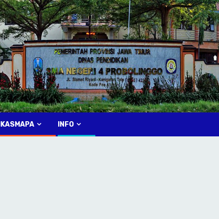
IKASMAPA
INFO