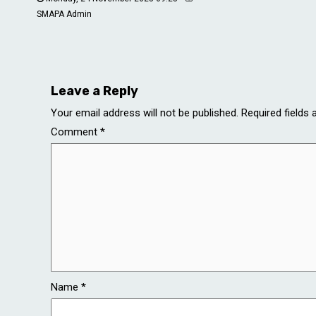
SMAPA Admin
Leave a Reply
Your email address will not be published.
Required fields
Comment
*
Name
*