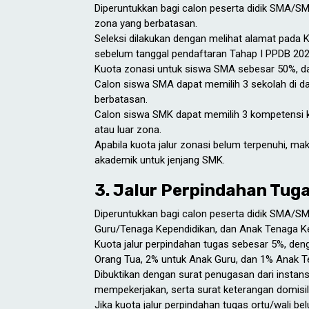
Diperuntukkan bagi calon peserta didik SMA/SMK
zona yang berbatasan.
Seleksi dilakukan dengan melihat alamat pada Ka
sebelum tanggal pendaftaran Tahap I PPDB 2023
Kuota zonasi untuk siswa SMA sebesar 50%, d
Calon siswa SMA dapat memilih 3 sekolah di da
berbatasan.
Calon siswa SMK dapat memilih 3 kompetensi k
atau luar zona.
Apabila kuota jalur zonasi belum terpenuhi, mak
akademik untuk jenjang SMK.
3. Jalur Perpindahan Tug
Diperuntukkan bagi calon peserta didik SMA/SMK
Guru/Tenaga Kependidikan, dan Anak Tenaga K
Kuota jalur perpindahan tugas sebesar 5%, den
Orang Tua, 2% untuk Anak Guru, dan 1% Anak 
Dibuktikan dengan surat penugasan dari instans
mempekerjakan, serta surat keterangan domisili 
Jika kuota jalur perpindahan tugas ortu/wali be