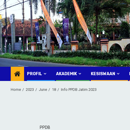
Skip
to
content
PROFIL
AKADEMIK
KESISWAAN
Home
2023
June
18
Info PPDB Jatim 2023
PPDB