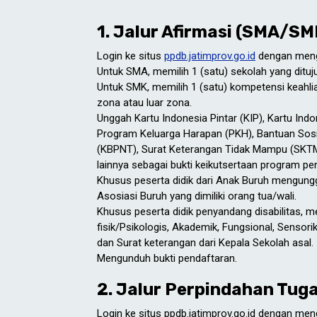
1. Jalur Afirmasi (SMA/SM
Login ke situs
ppdb.jatimprov.go.id
dengan mengg
Untuk SMA, memilih 1 (satu) sekolah yang ditu
Untuk SMK, memilih 1 (satu) kompetensi keahlia
zona atau luar zona.
Unggah Kartu Indonesia Pintar (KIP), Kartu Indo
Program Keluarga Harapan (PKH), Bantuan Sosi
(KBPNT), Surat Keterangan Tidak Mampu (SKTM
lainnya sebagai bukti keikutsertaan program p
Khusus peserta didik dari Anak Buruh mengung
Asosiasi Buruh yang dimiliki orang tua/wali.
Khusus peserta didik penyandang disabilitas,
fisik/Psikologis, Akademik, Fungsional, Sensorik
dan Surat keterangan dari Kepala Sekolah asal.
Mengunduh bukti pendaftaran.
2. Jalur Perpindahan Tug
Login ke situs ppdb.jatimprov.go.id dengan me